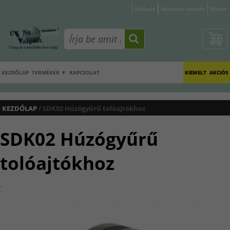
Belépés
Rendelés követés
Rólunk
KEZDŐLAP
TERMÉKEK ▼
KAPCSOLAT
KIEMELT
AKCIÓS
KEZDŐLAP
/ SDK02 Húzógyűrű tolóajtókhoz
SDK02 Húzógyűrű
tolóajtókhoz
.