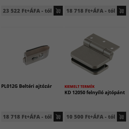
23 522 Ft+ÁFA - tól
18 718 Ft+ÁFA - tól
PL012G Beltéri ajtózár
KIEMELT TERMÉK
KD 12050 felnyíló ajtópánt
18 718 Ft+ÁFA - tól
10 500 Ft+ÁFA - tól