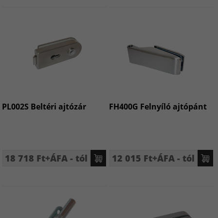
PL002S Beltéri ajtózár
FH400G Felnyíló ajtópánt
18 718 Ft+ÁFA - tól
12 015 Ft+ÁFA - tól