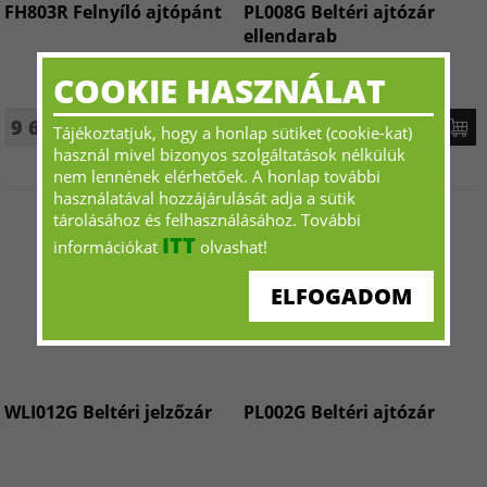
FH803R Felnyíló ajtópánt
PL008G Beltéri ajtózár
ellendarab
COOKIE HASZNÁLAT
9 623 Ft+ÁFA - tól
18 718 Ft+ÁFA - tól
Tájékoztatjuk, hogy a honlap sütiket (cookie-kat)
használ mivel bizonyos szolgáltatások nélkülük
nem lennének elérhetőek. A honlap további
használatával hozzájárulását adja a sütik
tárolásához és felhasználásához. További
ITT
információkat
olvashat!
ELFOGADOM
WLI012G Beltéri jelzőzár
PL002G Beltéri ajtózár