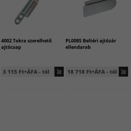
4002 Tokra szerelhető
PL008S Beltéri ajtózár
ajtócsap
ellendarab
3 115 Ft+ÁFA - tól
18 718 Ft+ÁFA - tól