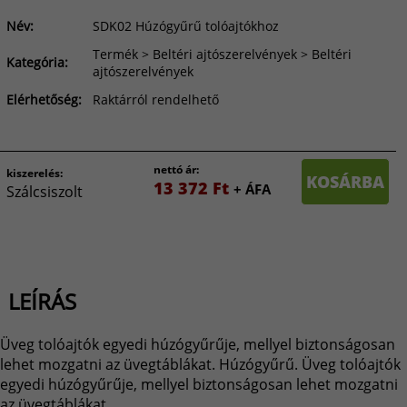
Név:
SDK02 Húzógyűrű tolóajtókhoz
Termék > Beltéri ajtószerelvények > Beltéri
Kategória:
ajtószerelvények
Elérhetőség:
Raktárról rendelhető
nettó ár:
kiszerelés:
KOSÁRBA
13 372 Ft
+ ÁFA
Szálcsiszolt
LEÍRÁS
Üveg tolóajtók egyedi húzógyűrűje, mellyel biztonságosan
lehet mozgatni az üvegtáblákat. Húzógyűrű. Üveg tolóajtók
egyedi húzógyűrűje, mellyel biztonságosan lehet mozgatni
az üvegtáblákat.