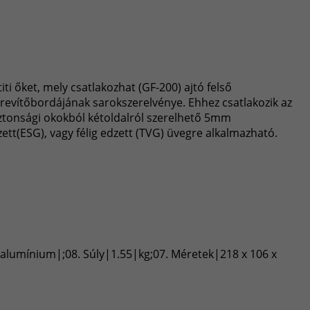
ti őket, mely csatlakozhat (GF-200) ajtó felső
merevítőbordájának sarokszerelvénye. Ehhez csatlakozik az
iztonsági okokból kétoldalról szerelhető 5mm
ett(ESG), vagy félig edzett (TVG) üvegre alkalmazható.
t alumínium|;08. Súly|1.55|kg;07. Méretek|218 x 106 x