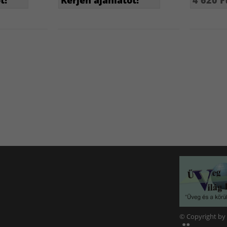
t!
Kérjen ajánlatot!
4 620 F
© Copyright by