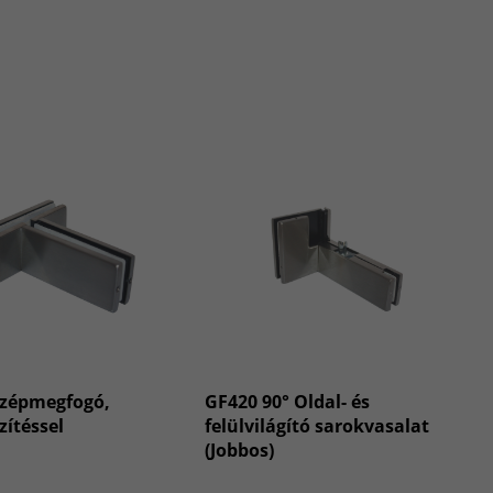
zépmegfogó,
GF420 90° Oldal- és
zítéssel
felülvilágító sarokvasalat
(Jobbos)