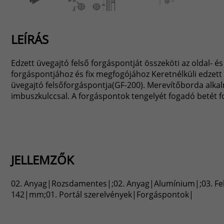
LEÍRÁS
Edzett üvegajtó felső forgáspontját összeköti az oldal- és
forgáspontjához és fix megfogójához Keretnélküli edzett 
üvegajtó felsőforgáspontja(GF-200). Merevítőborda alkal
imbuszkulccsal. A forgáspontok tengelyét fogadó betét fo
JELLEMZŐK
02. Anyag|Rozsdamentes|;02. Anyag|Alumínium|;03. Felüle
142|mm;01. Portál szerelvények|Forgáspontok|