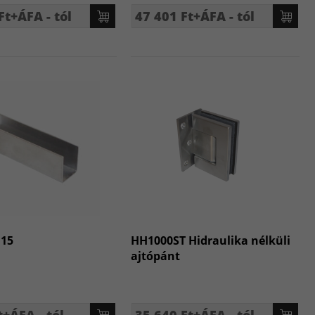
Ft+ÁFA - tól
47 401 Ft+ÁFA - tól
U15
HH1000ST Hidraulika nélküli
ajtópánt