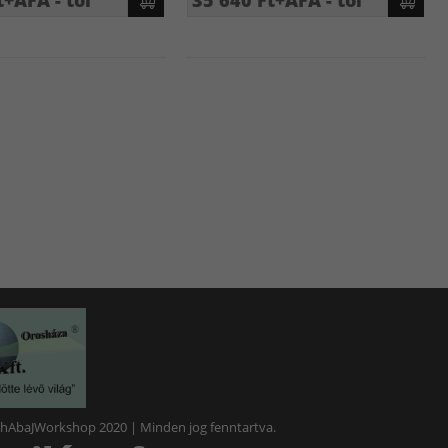
t+ÁFA - tól
35 640 Ft+ÁFA - tól
 hAbaJWorkshop 2020 | Minden jog fenntartva.