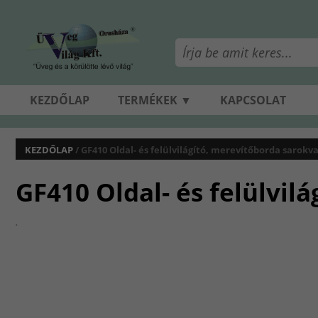
KEZDŐLAP
TERMÉKEK ▼
KAPCSOLAT
KEZDŐLAP
/ GF410 Oldal- és felülvilágító, merevítőborda sarokva
GF410 Oldal- és felülvil
.