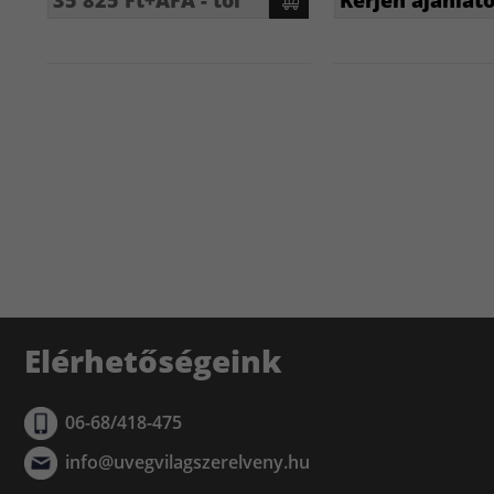
35 825 Ft+ÁFA - tól
Kérjen ajánlato
Elérhetőségeink
06-68/418-475
info@uvegvilagszerelveny.hu