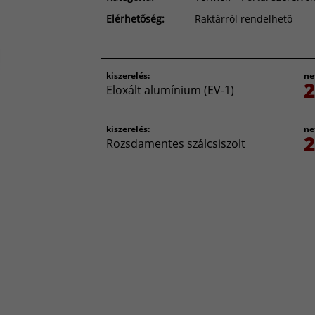
Elérhetőség:
Raktárról rendelhető
kiszerelés:
ne
2
Eloxált alumínium (EV-1)
kiszerelés:
ne
2
Rozsdamentes szálcsiszolt