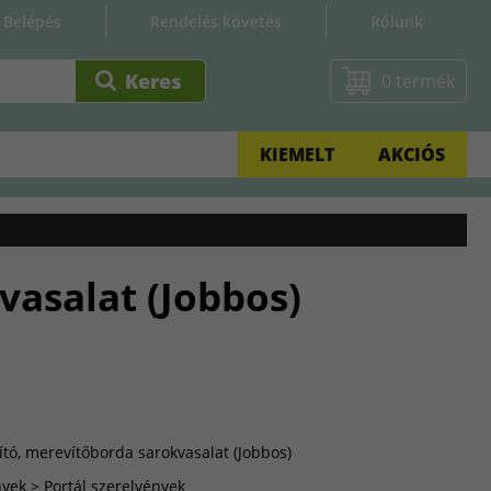
Belépés
Rendelés követés
Rólunk
0 termék
KIEMELT
AKCIÓS
vasalat (Jobbos)
gító, merevítőborda sarokvasalat (Jobbos)
yek > Portál szerelvények