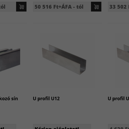
tól
50 516 Ft+ÁFA - tól
33 502 
kozó sín
U profil U12
U profil 