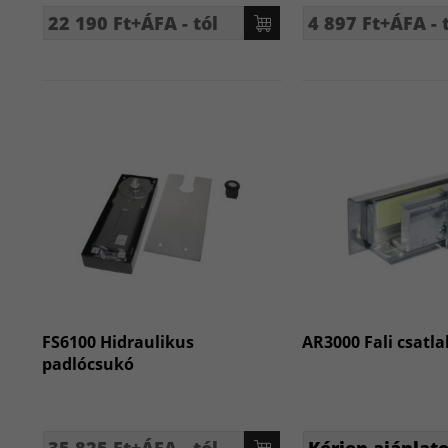
22 190 Ft+ÁFA - tól
4 897 Ft+ÁFA - 
FS6100 Hidraulikus
AR3000 Fali csatla
padlócsukó