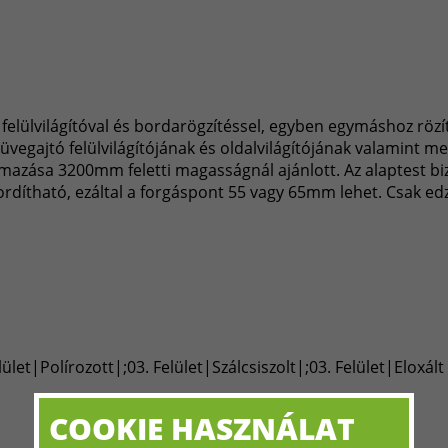
 felülvilágítóval és bordarögzítéssel, egyben egymáshoz rözíti
üvegajtó felülvilágítójának és oldalvilágítójának valamint 
mazása 3200mm feletti magasságnál ajánlott. Az alaptest b
rdítható, ezáltal a forgáspont 55 vagy 65mm lehet. Csak edz
t|Polírozott|;03. Felület|Szálcsiszolt|;03. Felület|Eloxál
COOKIE HASZNÁLAT