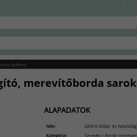
salat (Jobbos)
ágító, merevítőborda sarok
ALAPADATOK
Név:
GF410 Oldal- és felülvilá
Kategória:
Termék > Portál szerelvén