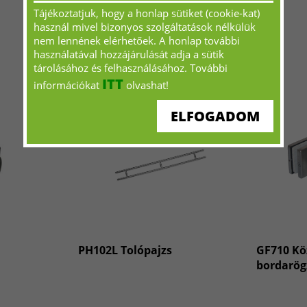
Tájékoztatjuk, hogy a honlap sütiket (cookie-kat)
használ mivel bizonyos szolgáltatások nélkülük
nem lennének elérhetőek. A honlap további
használatával hozzájárulását adja a sütik
tárolásához és felhasználásához. További
ITT
információkat
olvashat!
ELFOGADOM
PH102L Tolópajzs
GF710 Kö
bordarög