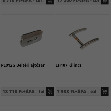
8 710 Ft+ÁFA - tól
17 200 Ft+ÁFA - tól
PL012G Beltéri ajtózár
LH107 Kilincs
18 718 Ft+ÁFA - tól
7 933 Ft+ÁFA - tól