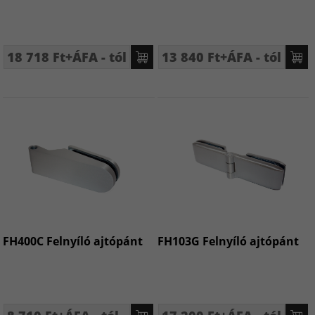
18 718 Ft+ÁFA - tól
13 840 Ft+ÁFA - tól
FH400C Felnyíló ajtópánt
FH103G Felnyíló ajtópánt