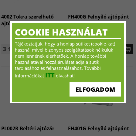
4002 Tokra szerelhető
FH400G Felnyíló ajtópánt
ajtócsap
COOKIE HASZNÁLAT
Tájékoztatjuk, hogy a honlap sütiket (cookie-kat)
3 115 Ft+ÁFA - tól
12 015 Ft+ÁFA - tól
használ mivel bizonyos szolgáltatások nélkülük
nem lennének elérhetőek. A honlap további
használatával hozzájárulását adja a sütik
tárolásához és felhasználásához. További
ITT
információkat
olvashat!
ELFOGADOM
PL002R Beltéri ajtózár
FH401G Felnyíló ajtópánt