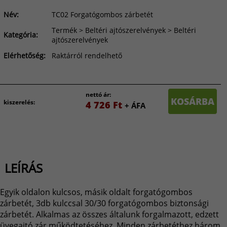
Név:
TC02 Forgatógombos zárbetét
Termék > Beltéri ajtószerelvények > Beltéri
Kategória:
ajtószerelvények
Elérhetőség:
Raktárról rendelhető
nettó ár:
KOSÁRBA
kiszerelés:
4 726 Ft
+ ÁFA
LEÍRÁS
Egyik oldalon kulcsos, másik oldalt forgatógombos
zárbetét, 3db kulccsal 30/30 forgatógombos biztonsági
zárbetét. Alkalmas az összes általunk forgalmazott, edzett
üvegajtó zár működtetéséhez. Minden zárbetéthez három