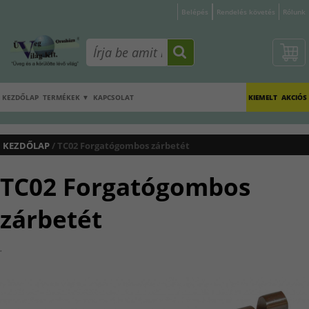
Belépés
Rendelés követés
Rólunk
KEZDŐLAP
TERMÉKEK ▼
KAPCSOLAT
KIEMELT
AKCIÓS
KEZDŐLAP
/ TC02 Forgatógombos zárbetét
TC02 Forgatógombos
zárbetét
.