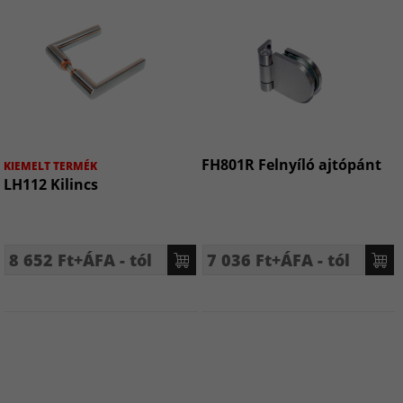
FH801R Felnyíló ajtópánt
KIEMELT TERMÉK
LH112 Kilincs
8 652 Ft+ÁFA - tól
7 036 Ft+ÁFA - tól