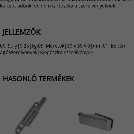
kulcsot adunk, de nem tartozéka a szerelvényeknek.
JELLEMZŐK
06. Súly|0.25|kg;05. Méretek|30 x 30 x 0|mm;01. Beltéri
ajtószerelvények|Kiegészítő szerelvények|
HASONLÓ TERMÉKEK