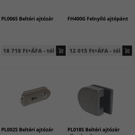
PL006S Beltéri ajtózár
FH400G Felnyíló ajtópánt
18 718 Ft+ÁFA - tól
12 015 Ft+ÁFA - tól
PL002S Beltéri ajtózár
PL018S Beltéri ajtózár