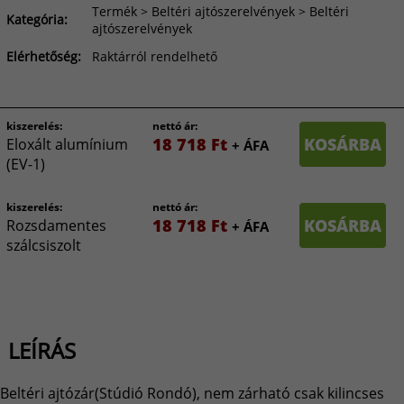
Termék > Beltéri ajtószerelvények > Beltéri
Kategória:
ajtószerelvények
Elérhetőség:
Raktárról rendelhető
kiszerelés:
nettó ár:
18 718 Ft
KOSÁRBA
Eloxált alumínium
+ ÁFA
(EV-1)
kiszerelés:
nettó ár:
18 718 Ft
KOSÁRBA
Rozsdamentes
+ ÁFA
szálcsiszolt
LEÍRÁS
Beltéri ajtózár(Stúdió Rondó), nem zárható csak kilincses