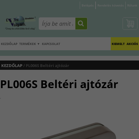
Belépés
Rendelés követés
Rólunk
KEZDŐLAP
TERMÉKEK ▼
KAPCSOLAT
KIEMELT
AKCIÓS
KEZDŐLAP
/ PL006S Beltéri ajtózár
PL006S Beltéri ajtózár
.