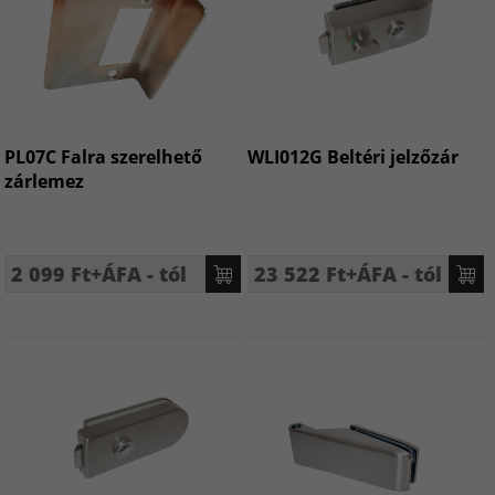
PL07C Falra szerelhető
WLI012G Beltéri jelzőzár
zárlemez
2 099 Ft+ÁFA - tól
23 522 Ft+ÁFA - tól