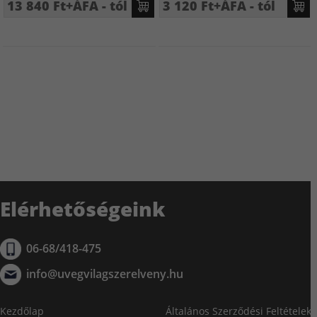
13 840 Ft+ÁFA - tól
3 120 Ft+ÁFA - tól
Elérhetőségeink
06-68/418-475
info@uvegvilagszerelveny.hu
Kezdőlap
Általános Szerződési Feltételek