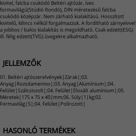
kivitel, falcba csukódó Beltéri ajtózár, íves
formavilágú(Stúdió Rondó), DIN méretezésű falcba
csukódó középzár. Nem zárható kialakítású. Hosszított
kivitelű, kilincs nélkül forgalmazzuk. A fordítható zárnyelvvel
a jobbos / balos kialakítás is megoldható. Csak edzett(ESG)
ill. félig edzett(TVG) üvegekre alkalmazható.
JELLEMZŐK
01. Beltéri ajtószerelvények|Zárak|;03.
Anyag|Rozsdamentes|;03. Anyag|Alumínium|;04.
Felület|Szálcsiszolt|;04. Felület|Eloxált alumínium|;05.
Méretek|175 x 75 x 40|mm;06. Súly|1|kg;02.
Formavilág|S|;04. Felület|Polírozott|
HASONLÓ TERMÉKEK