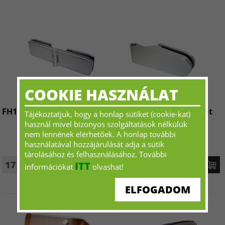
COOKIE HASZNÁLAT
FH103G Felnyíló ajtópánt
FH400C Felnyíló ajtópánt
Tájékoztatjuk, hogy a honlap sütiket (cookie-kat)
használ mivel bizonyos szolgáltatások nélkülük
nem lennének elérhetőek. A honlap további
használatával hozzájárulását adja a sütik
tárolásához és felhasználásához. További
17 200 Ft+ÁFA - tól
8 710 Ft+ÁFA - tól
ITT
információkat
olvashat!
ELFOGADOM