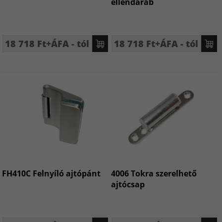
ellendarab
18 718 Ft+ÁFA - tól
18 718 Ft+ÁFA - tól
FH410C Felnyíló ajtópánt
4006 Tokra szerelhető
ajtócsap