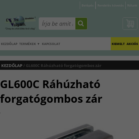
Belépés
Rendelés követés
Rólunk
KEZDŐLAP
TERMÉKEK ▼
KAPCSOLAT
KIEMELT
AKCIÓS
KEZDŐLAP
/ GL600C Ráhúzható forgatógombos zár
GL600C Ráhúzható
forgatógombos zár
.