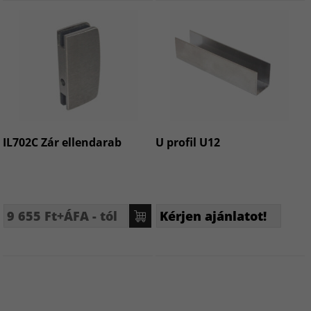
IL702C Zár ellendarab
U profil U12
9 655 Ft+ÁFA - tól
Kérjen ajánlatot!