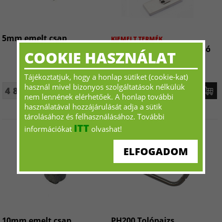
5mm emelt csap
KIEMELT TERMÉK
HF1100S Hidraulikus alsó
COOKIE HASZNÁLAT
forgáspont
Tájékoztatjuk, hogy a honlap sütiket (cookie-kat)
használ mivel bizonyos szolgáltatások nélkülük
4 897 Ft+ÁFA - tól
39 270 Ft+ÁFA - tól
nem lennének elérhetőek. A honlap további
használatával hozzájárulását adja a sütik
tárolásához és felhasználásához. További
ITT
információkat
olvashat!
ELFOGADOM
10mm emelt csap
PH200 Tolópajzs