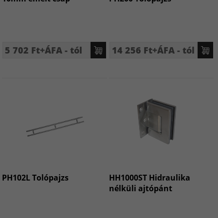
5 702 Ft+ÁFA - tól
14 256 Ft+ÁFA - tól
PH102L Tolópajzs
HH1000ST Hidraulika
nélküli ajtópánt