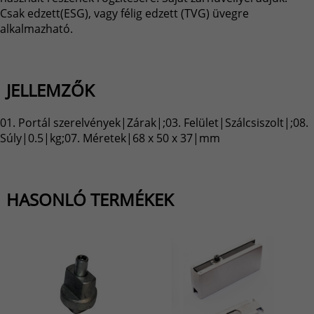
Csak edzett(ESG), vagy félig edzett (TVG) üvegre
alkalmazható.
JELLEMZŐK
01. Portál szerelvények|Zárak|;03. Felület|Szálcsiszolt|;08.
Súly|0.5|kg;07. Méretek|68 x 50 x 37|mm
HASONLÓ TERMÉKEK