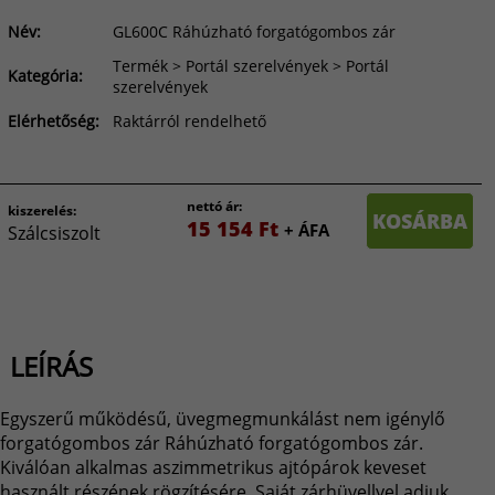
Név:
GL600C Ráhúzható forgatógombos zár
Termék > Portál szerelvények > Portál
Kategória:
szerelvények
Elérhetőség:
Raktárról rendelhető
nettó ár:
kiszerelés:
KOSÁRBA
15 154 Ft
+ ÁFA
Szálcsiszolt
LEÍRÁS
Egyszerű működésű, üvegmegmunkálást nem igénylő
forgatógombos zár Ráhúzható forgatógombos zár.
Kiválóan alkalmas aszimmetrikus ajtópárok keveset
használt részének rögzítésére. Saját zárhüvellyel adjuk.