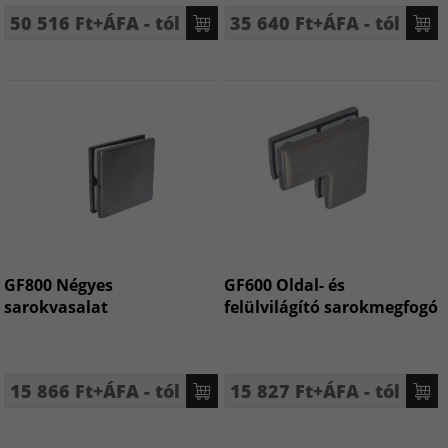
50 516 Ft+ÁFA - tól
35 640 Ft+ÁFA - tól
GF800 Négyes
GF600 Oldal- és
sarokvasalat
felülvilágító sarokmegfogó
15 866 Ft+ÁFA - tól
15 827 Ft+ÁFA - tól